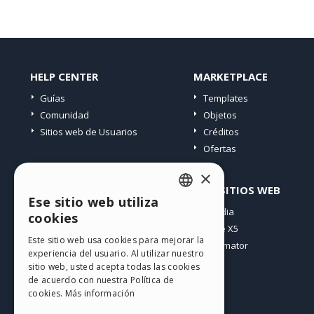
HELP CENTER
MARKETPLACE
Guías
Templates
Comunidad
Objetos
Sitios web de Usuarios
Créditos
Ofertas
×
PERFIL
OTROS SITIOS WEB
Ese sitio web utiliza
ENGLISH
Mis post
Incomedia
cookies
Mis licencias
WebSite X5
ITALIAN
Este sitio web usa cookies para mejorar la
Mis download
WebAnimator
experiencia del usuario. Al utilizar nuestro
GERMAN
Espacio Web
sitio web, usted acepta todas las cookies
SPANISH
Mis Créditos
de acuerdo con nuestra Política de
cookies.
Más información
PORTUGUESE