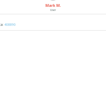
Mark M.
User
ta:
408890