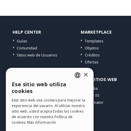
HELP CENTER
MARKETPLACE
Guías
Templates
Comunidad
Objetos
Sitios web de Usuarios
Créditos
Ofertas
×
PERFIL
OTROS SITIOS WEB
Ese sitio web utiliza
ENGLISH
Mis post
Incomedia
cookies
Mis licencias
WebSite X5
ITALIAN
Este sitio web usa cookies para mejorar la
Mis download
WebAnimator
experiencia del usuario. Al utilizar nuestro
GERMAN
Espacio Web
sitio web, usted acepta todas las cookies
SPANISH
Mis Créditos
de acuerdo con nuestra Política de
cookies.
Más información
PORTUGUESE