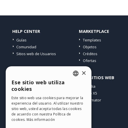
HELP CENTER
MARKETPLACE
Guías
Templates
Comunidad
Objetos
Sitios web de Usuarios
Créditos
Ofertas
×
PERFIL
OTROS SITIOS WEB
Ese sitio web utiliza
ENGLISH
Mis post
Incomedia
cookies
Mis licencias
WebSite X5
ITALIAN
Este sitio web usa cookies para mejorar la
Mis download
WebAnimator
experiencia del usuario. Al utilizar nuestro
GERMAN
Espacio Web
sitio web, usted acepta todas las cookies
SPANISH
Mis Créditos
de acuerdo con nuestra Política de
cookies.
Más información
PORTUGUESE