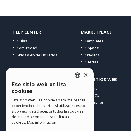
HELP CENTER
MARKETPLACE
Guías
Templates
Comunidad
Objetos
Sitios web de Usuarios
Créditos
Ofertas
×
PERFIL
OTROS SITIOS WEB
Ese sitio web utiliza
ENGLISH
Mis post
Incomedia
cookies
Mis licencias
WebSite X5
ITALIAN
Este sitio web usa cookies para mejorar la
Mis download
WebAnimator
experiencia del usuario. Al utilizar nuestro
GERMAN
Espacio Web
sitio web, usted acepta todas las cookies
SPANISH
Mis Créditos
de acuerdo con nuestra Política de
cookies.
Más información
PORTUGUESE