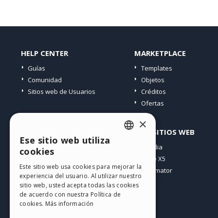
HELP CENTER
MARKETPLACE
Guías
Templates
Comunidad
Objetos
Sitios web de Usuarios
Créditos
Ofertas
×
PERFIL
OTROS SITIOS WEB
Ese sitio web utiliza
ENGLISH
Mis post
Incomedia
cookies
Mis licencias
WebSite X5
ITALIAN
Este sitio web usa cookies para mejorar la
Mis download
WebAnimator
experiencia del usuario. Al utilizar nuestro
GERMAN
Espacio Web
sitio web, usted acepta todas las cookies
SPANISH
Mis Créditos
de acuerdo con nuestra Política de
cookies.
Más información
PORTUGUESE