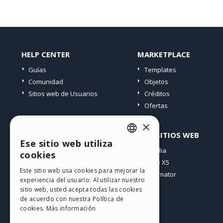
HELP CENTER
MARKETPLACE
Guías
Templates
Comunidad
Objetos
Sitios web de Usuarios
Créditos
Ofertas
×
PERFIL
OTROS SITIOS WEB
Ese sitio web utiliza
ENGLISH
Mis post
Incomedia
cookies
Mis licencias
WebSite X5
ITALIAN
Este sitio web usa cookies para mejorar la
Mis download
WebAnimator
experiencia del usuario. Al utilizar nuestro
GERMAN
Espacio Web
sitio web, usted acepta todas las cookies
SPANISH
Mis Créditos
de acuerdo con nuestra Política de
cookies.
Más información
PORTUGUESE