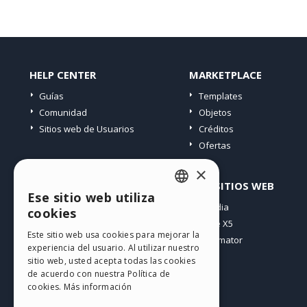
HELP CENTER
MARKETPLACE
Guías
Templates
Comunidad
Objetos
Sitios web de Usuarios
Créditos
Ofertas
×
PERFIL
OTROS SITIOS WEB
Ese sitio web utiliza
ENGLISH
Mis post
Incomedia
cookies
Mis licencias
WebSite X5
ITALIAN
Este sitio web usa cookies para mejorar la
Mis download
WebAnimator
experiencia del usuario. Al utilizar nuestro
GERMAN
Espacio Web
sitio web, usted acepta todas las cookies
SPANISH
Mis Créditos
de acuerdo con nuestra Política de
cookies.
Más información
PORTUGUESE