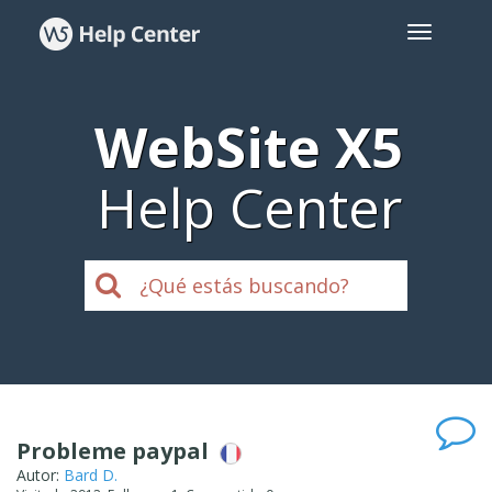
WebSite X5
Help Center
Probleme paypal
Autor:
Bard D.