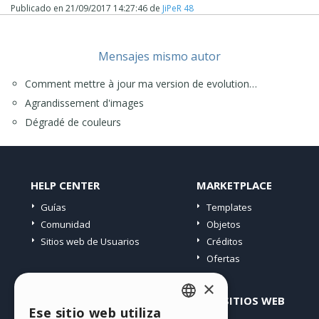
Publicado en
21/09/2017 14:27:46
de
JiPeR 48
Mensajes mismo autor
Comment mettre à jour ma version de evolution…
Agrandissement d'images
Dégradé de couleurs
HELP CENTER
MARKETPLACE
Guías
Templates
Comunidad
Objetos
Sitios web de Usuarios
Créditos
Ofertas
×
PERFIL
OTROS SITIOS WEB
Ese sitio web utiliza
ENGLISH