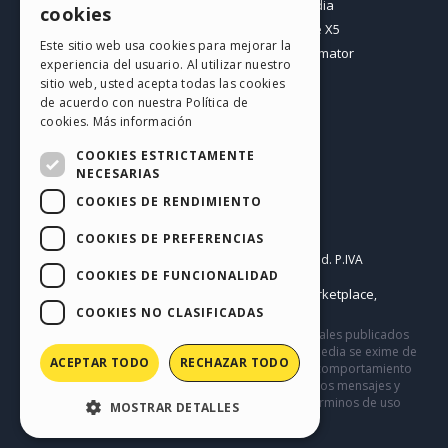
Mis post
Incomedia
cookies
Mis licencias
WebSite X5
ITALIAN
Este sitio web usa cookies para mejorar la
Mis download
WebAnimator
experiencia del usuario. Al utilizar nuestro
GERMAN
Espacio Web
sitio web, usted acepta todas las cookies
SPANISH
Mis Créditos
de acuerdo con nuestra Política de
cookies.
Más información
PORTUGUESE
COOKIES ESTRICTAMENTE
POLISH
NECESARIAS
COOKIES DE RENDIMIENTO
RUSSIAN
Español
FRENCH
COOKIES DE PREFERENCIAS
Incomedia s.r.l.
Copyright © 2026
All rights reserved. P.IVA
COOKIES DE FUNCIONALIDAD
IT07514640015
Help Center / Marketplace
Condiciones de uso WebSite X5:
,
Templates
Objects
Privacy Policy
COOKIES NO CLASIFICADAS
,
|
Este sitio contiene comentarios, opiniones y materiales publicados
por los usuarios solo con fines informativos. Incomedia se exime de
ACEPTAR TODO
RECHAZAR TODO
cualquier responsabilidad por actos, omisiones y comportamiento
de terceros en relación con el uso del sitio. Todos los mensajes y
términos de uso en este sitio están sujetos a los Términos de uso
MOSTRAR DETALLES
de Incomedia.