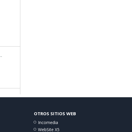
..
OTROS SITIOS WEB
Incomedia
WebSite X5