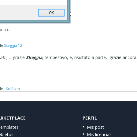
nto...
de
Skeggia 12
abi,
... grazie
Skeggia
, tempestivo, e, risultato a parte, grazie ancora.
de
‪ KolAsim ‪ ‪
RKETPLACE
PERFIL
emplates
Mis post
bjetos
Mis licencias