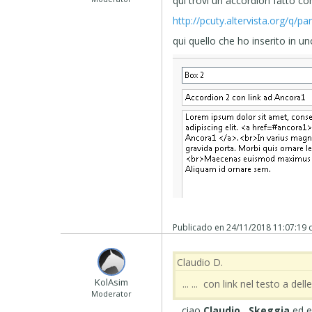
qui trovi un accordion fatto con
http://pcuty.altervista.org/q/pa
qui quello che ho inserito in un
Publicado en
24/11/2018 11:07:19
Claudio D.
‪ KolAsim ‪ ‪
... ... con link nel testo a delle 
Moderator
... ciao
Claudio,
Skeggia
,
ed e