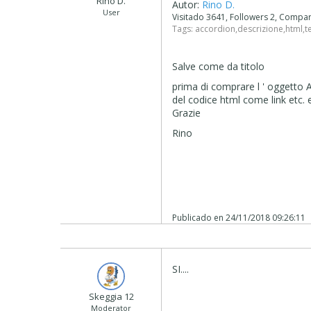
Rino D.
Autor:
Rino D.
User
Visitado 3641, Followers 2, Compa
Tags:
accordion
,
descrizione
,
html
,
t
Salve come da titolo
prima di comprare l ' oggetto
A
del codice html come link etc. e
Grazie
Rino
Publicado en
24/11/2018 09:26:11
SI....
Skeggia 12
Moderator