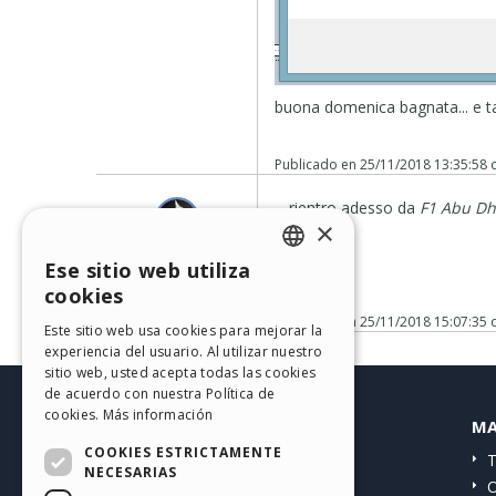
buona domenica bagnata... e ta
Publicado en
25/11/2018 13:35:58
... rientro adesso da
F1
Abu Dh
×
...ciao
‪ KolAsim ‪ ‪
Ese sitio web utiliza
Moderator
ENGLISH
cookies
ITALIAN
Publicado en
25/11/2018 15:07:35
Este sitio web usa cookies para mejorar la
experiencia del usuario. Al utilizar nuestro
GERMAN
sitio web, usted acepta todas las cookies
SPANISH
de acuerdo con nuestra Política de
cookies.
Más información
HELP CENTER
MA
PORTUGUESE
COOKIES ESTRICTAMENTE
Guías
T
POLISH
NECESARIAS
Comunidad
O