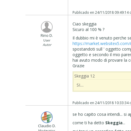
Publicado en
24/11/2018 09:49:14
Ciao skeggia
Sicuro al 100 % ?
Rino D.
Il dubbio mi è venuto perche se
User
https://market.websitex5.com
Autor
spostandoti sull ' oggetto comp
oggetto e secondo il mio parere n
hai avuto modo di provare la 
Grazie
Skeggia 12
SI....
Publicado en
24/11/2018 10:33:34
se ho capito cosa intendi... si a
come ti ha detto
Skeggia
...
Claudio D.
Moderator