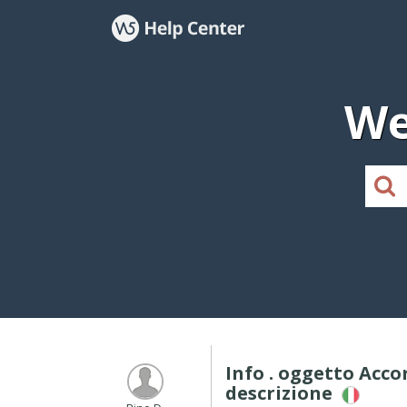
We
Info . oggetto Acc
descrizione