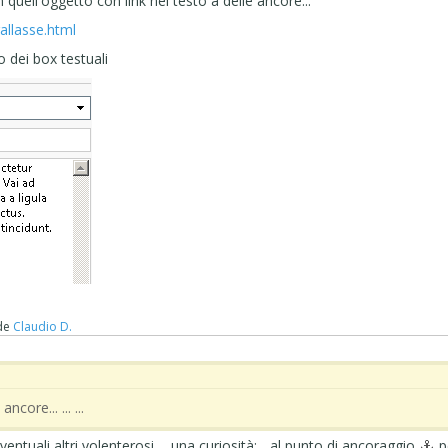
 quell'oggetto con link nel testo a delle ancore...
rallasse.html
o dei box testuali
de
Claudio D.
ancore... ... ...
ventuali altri volenterosi, ...una curiosità; ...al punto di ancoraggio
p