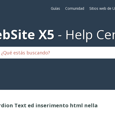
Guías
Comunidad
Sitios web de 
bSite X5
Help Ce
ordion Text ed inserimento html nella