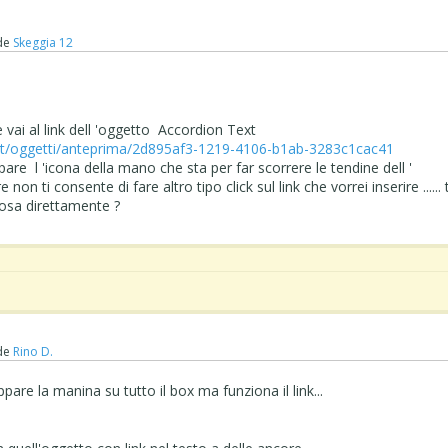
de
Skeggia 12
 vai al link dell 'oggetto
Accordion Text
/it/oggetti/anteprima/2d895af3-1219-4106-b1ab-3283c1cac41
are l 'icona della mano che sta per far scorrere le tendine dell '
on ti consente di fare altro tipo click sul link che vorrei inserire ...... 
cosa direttamente ?
de
Rino D.
ppare la manina su tutto il box ma funziona il link...