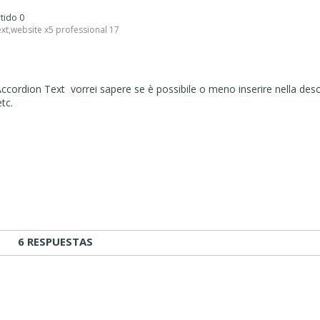
rtido 0
ext
,
website x5 professional 17
ccordion Text vorrei sapere se è possibile o meno inserire nella des
tc.
6 RESPUESTAS