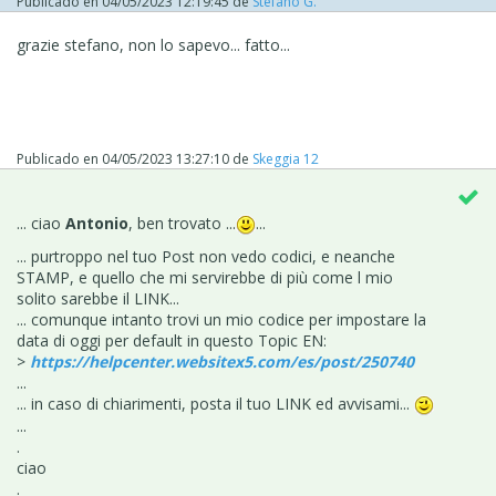
Publicado en
04/05/2023 12:19:45
de
Stefano G.
grazie stefano, non lo sapevo... fatto...
Publicado en
04/05/2023 13:27:10
de
Skeggia 12
... ciao
Antonio
, ben trovato ...
...
... purtroppo nel tuo Post non vedo codici, e neanche
STAMP, e quello che mi servirebbe di più come l mio
solito sarebbe il LINK...
... comunque intanto trovi un mio codice per impostare la
data di oggi per default in questo Topic EN:
>
https://helpcenter.websitex5.com/es/post/250740
...
... in caso di chiarimenti, posta il tuo LINK ed avvisami...
...
.
ciao
.