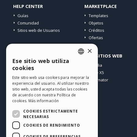
HELP CENTER
MARKETPLACE
Guías
Templates
Comunidad
Objetos
Sitios web de Usuarios
Créditos
Ofertas
×
PERFIL
OTROS SITIOS WEB
Ese sitio web utiliza
ENGLISH
Mis post
Incomedia
cookies
Mis licencias
WebSite X5
ITALIAN
Este sitio web usa cookies para mejorar la
Mis download
WebAnimator
experiencia del usuario. Al utilizar nuestro
GERMAN
Espacio Web
sitio web, usted acepta todas las cookies
SPANISH
Mis Créditos
de acuerdo con nuestra Política de
cookies.
Más información
PORTUGUESE
COOKIES ESTRICTAMENTE
POLISH
NECESARIAS
COOKIES DE RENDIMIENTO
RUSSIAN
Español
FRENCH
COOKIES DE PREFERENCIAS