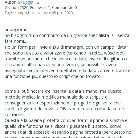
Autor:
Skeggia 12
Visitado 2320, Followers 1, Compartido 0
Tags:
campo
,
form
,
website x5 pro 2023.1
buongiorno
ho bisogno di un contributo da un grande specialista js... senza
fare nomi...
Ho un form per l'invio a DB di immagini, con un campo "data"
che sono riuscito a valorizzare (cercando in rete... w3school)
tramite un pulsante, che inserisce la data, invece di digitarla o
cliccando sull'icona calendario. Vorrei, se possibile, avere
assegnata senza intervento dell'utente la data corrente tramite
una funzione js... questo lo script che ho trovato...
come si può notare c'è inserita la data a mano, ma questo
metodo implica la modifica manuale dello script e di
conseguenza la riesportazione del progetto ogni volta che
cambia il giorno dell'invio a DB. Non è molto comoda come
soluzione!
Questa è la pagina protetta con vari form, il primo a sinistra è
quello che funziona se si clicca il pulsante blu sotto... scrivo
anche i dati di accesso, essendo pagina protetta (per questo ho
creato il post nascosto, poi con la soluzione tolgo i dati e lo