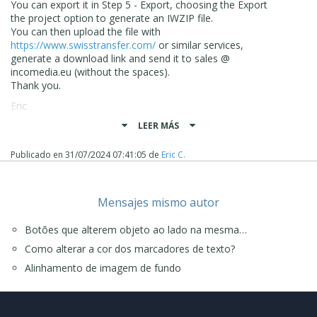
You can export it in Step 5 - Export, choosing the Export
the project option to generate an IWZIP file.
You can then upload the file with
https://www.swisstransfer.com/
or similar services,
generate a download link and send it to sales @
incomedia.eu (without the spaces).
Thank you.
Eric
Online translation:
LEER MÁS
Olá Denis,
Publicado en
31/07/2024 07:41:05
de
Eric C.
Tentei replicar o problema usando um layout semelhante,
mas não consegui, por isso gostaria de dar uma olhada
mais detalhada nas suas configurações e
posicionamentos.
Mensajes mismo autor
Poderia me enviar uma cópia do projeto no estado atual,
com os objetos mais recentes que, na ordem responsiva,
Botões que alterem objeto ao lado na mesma…
estão listados como os últimos, na posição 97?
Como alterar a cor dos marcadores de texto?
Você pode exportá-lo em "Passo 5 - Exportar",
escolhendo a opção "Exportar o projeto" para gerar um
Alinhamento de imagem de fundo
arquivo IWZIP. Depois, pode fazer o upload do arquivo
usando
https://www.swisstransfer.com/
ou serviços
similares, gerar um link de download e enviá-lo para sales