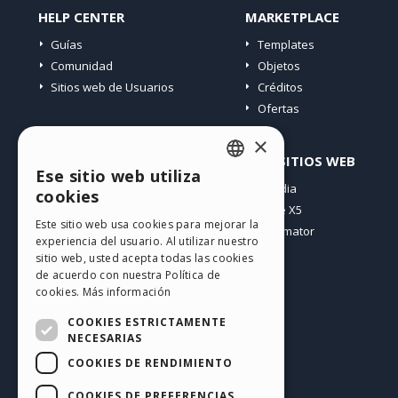
@ incomedia.eu (sem os espaços).
HELP CENTER
MARKETPLACE
Obrigado.
Guías
Templates
Eric
Comunidad
Objetos
Sitios web de Usuarios
Créditos
Ofertas
×
PERFIL
OTROS SITIOS WEB
Ese sitio web utiliza
ENGLISH
Mis post
Incomedia
cookies
Mis licencias
WebSite X5
ITALIAN
Este sitio web usa cookies para mejorar la
Mis download
WebAnimator
experiencia del usuario. Al utilizar nuestro
GERMAN
Espacio Web
sitio web, usted acepta todas las cookies
SPANISH
Mis Créditos
de acuerdo con nuestra Política de
cookies.
Más información
PORTUGUESE
COOKIES ESTRICTAMENTE
POLISH
NECESARIAS
COOKIES DE RENDIMIENTO
RUSSIAN
Español
FRENCH
COOKIES DE PREFERENCIAS