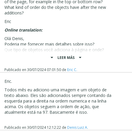
of the page, for example in the top or bottom row?
What kind of order do the objects have after the new
additions?
Eric
Online translation:
Olá Denis,
Poderia me fornecer mais detalhes sobre isso?
Que tipo de objetos você adiciona à página e onde?
Por exemplo, você está adicionando uma imagem com
LEER MÁS
um texto abaixo, como nos objetos de 6 a 15 (e outros
em uma linha abaixo deles), e está colocando-os em um
Publicado en
30/07/2024 07:01:50
de
Eric C.
local específico da página, como na linha superior ou
inferior?
Eric.
Qual é a ordem dos objetos após as novas adições?
Todos mês eu adiciono uma imagem e um objeto de
Eric
texto abaixo. Eles são adicionados sempre contando da
esquerda para a direita na ordem numerica e na linha
acima. Os objetos seguem a ordem de ação, que
atualmente está na 97. Basicamente é isso.
Publicado en
30/07/2024 12:12:22
de
Denis Luiz A.