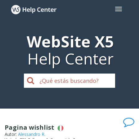
WebSite X5
Help Center
Pagina wishlist
Autor:
Alessandro R.