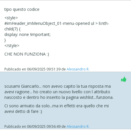
tipo questo codice
<style>
#imHeader_imMenuObject_01-menu-opened ul > li:nth-
child(7) {
display: none !important;
}
</style>
CHE NON FUNZIONA :)
Publicado en
06/09/2025 09:51:39
de
Alessandro R.
scusami Giancarlo... non avevo capito la tua risposta ma
avevi ragione... ho creato un nuovo livello con l attributo
nascosto e dentro ho inserito la pagina wishlist...funziona.
Ci sono arrivato da solo...ma in effetti era quello che mi
avevi detto di fare :)
Publicado en
06/09/2025 09:56:49
de
Alessandro R.