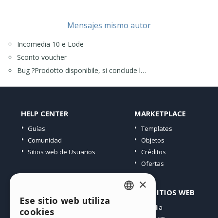
Mensajes mismo autor
Incomedia 10 e Lode
Sconto voucher
Bug ?Prodotto disponibile, si conclude l…
HELP CENTER
MARKETPLACE
Guías
Templates
Comunidad
Objetos
Sitios web de Usuarios
Créditos
Ofertas
×
PERFIL
OTROS SITIOS WEB
Ese sitio web utiliza
ENGLISH
Mis post
Incomedia
cookies