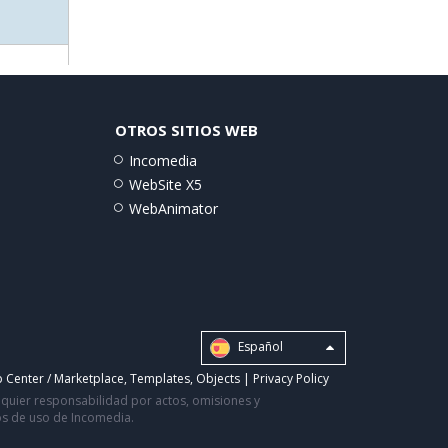
OTROS SITIOS WEB
Incomedia
WebSite X5
WebAnimator
Español
 Center / Marketplace
,
Templates
,
Objects
|
Privacy Policy
alquier responsabilidad por actos, omisiones y
nos de uso de Incomedia.