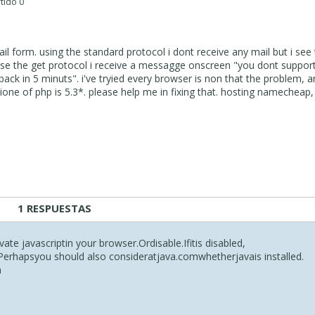
rtido 0
il form. using the standard protocol i dont receive any mail but i see
i use the get protocol i receive a messagge onscreen "you dont suppor
 back in 5 minuts". i've tryied every browser is non that the problem, a
sione of php is 5.3*. please help me in fixing that. hosting namecheap
1 RESPUESTAS
ivate javascript
in your browser
.
Or
disable
.
If
it
is disabled,
Perhaps
you should also consider
at
java.com
whether
java
is installed.
n