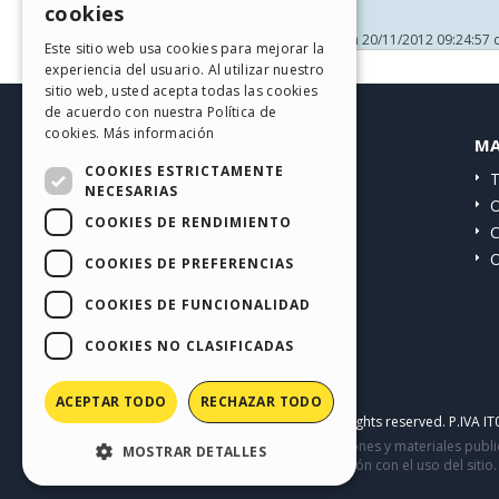
cookies
ITALIAN
Publicado en
20/11/2012 09:24:57
Este sitio web usa cookies para mejorar la
experiencia del usuario. Al utilizar nuestro
GERMAN
sitio web, usted acepta todas las cookies
SPANISH
de acuerdo con nuestra Política de
cookies.
Más información
HELP CENTER
MA
PORTUGUESE
COOKIES ESTRICTAMENTE
Guías
T
POLISH
NECESARIAS
Comunidad
O
COOKIES DE RENDIMIENTO
RUSSIAN
Sitios web de Usuarios
C
O
FRENCH
COOKIES DE PREFERENCIAS
COOKIES DE FUNCIONALIDAD
COOKIES NO CLASIFICADAS
ACEPTAR TODO
RECHAZAR TODO
Copyright © 2026
Incomedia s.r.l.
All rights reserved. P.IVA 
Este sitio contiene comentarios, opiniones y materiales publ
MOSTRAR DETALLES
comportamiento de terceros en relación con el uso del sitio.