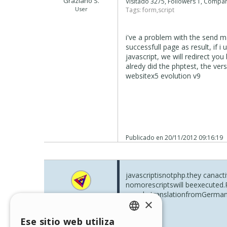
Graziano S.
Visitado 3275, Followers 1, Compa
User
Tags:
form
,
script
i've a problem with the send ma
successfull page as result, if 
javascript, we will redirect you
alredy did the phptest, the ver
websitex5 evolution v9
Publicado en
20/11/2012 09:16:19
javascript
is
not
php
.
they can
act
no
more
scripts
will be
executed
.
google translation
from
Germa
JJ. JUAG
×
greeting
User
JBr.
Ese sitio web utiliza
ENGLISH