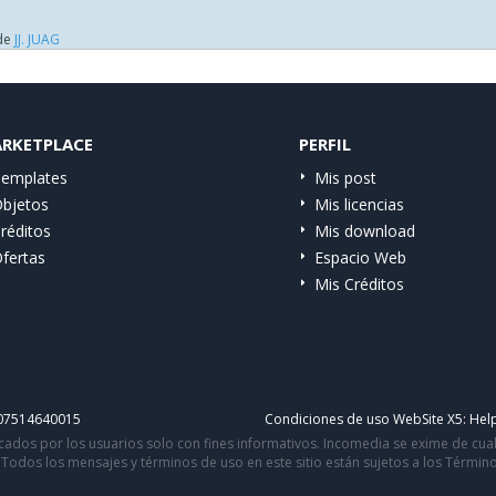
de
JJ. JUAG
RKETPLACE
PERFIL
emplates
Mis post
bjetos
Mis licencias
réditos
Mis download
fertas
Espacio Web
Mis Créditos
IT07514640015
Condiciones de uso WebSite X5:
Help
icados por los usuarios solo con fines informativos. Incomedia se exime de cu
 Todos los mensajes y términos de uso en este sitio están sujetos a los Térmi