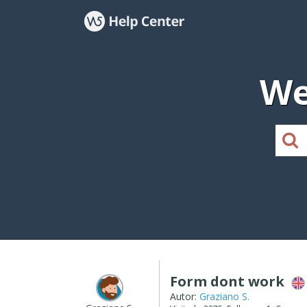
We
Form dont work
Autor:
Graziano S.