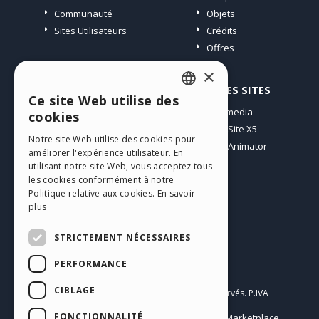
Communauté
Objets
Sites Utilisateurs
Crédits
Offres
×
PROFIL
AUTRES SITES
Ce site Web utilise des
ENGLISH
Mes Messages
Incomedia
cookies
Mes Licences
WebSite X5
ITALIAN
Notre site Web utilise des cookies pour
Télécharger
WebAnimator
améliorer l'expérience utilisateur. En
GERMAN
Espace Web
utilisant notre site Web, vous acceptez tous
SPANISH
les cookies conformément à notre
Mes Crédits
Politique relative aux cookies.
En savoir
PORTUGUESE
plus
POLISH
STRICTEMENT NÉCESSAIRES
RUSSIAN
PERFORMANCE
Français
FRENCH
CIBLAGE
Incomedia s.r.l.
Copyright © 2026
Tous droits réservés. P.IVA
IT07514640015
FONCTIONNALITÉ
Help Center / Marketplace
Conditions d'utilisation WebSite X5:
,