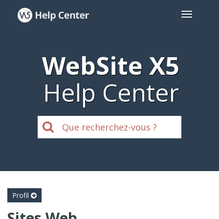
WebSite X5
Help Center
Profil
Sites Web