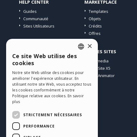
HELP CENTER
MARKETPLACE
Guides
Templates
Communauté
Objets
Sites Utilisateurs
Crédits
Offres
×
PROFIL
AUTRES SITES
Ce site Web utilise des
ENGLISH
Mes Messages
Incomedia
cookies
Mes Licences
WebSite X5
ITALIAN
Notre site Web utilise des cookies pour
Télécharger
WebAnimator
améliorer l'expérience utilisateur. En
GERMAN
Espace Web
utilisant notre site Web, vous acceptez tous
SPANISH
les cookies conformément à notre
Mes Crédits
Politique relative aux cookies.
En savoir
PORTUGUESE
plus
POLISH
STRICTEMENT NÉCESSAIRES
RUSSIAN
PERFORMANCE
Français
FRENCH