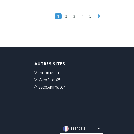
1
2
3
4
5
AUTRES SITES
Incomedia
WebSite X5
WebAnimator
Français