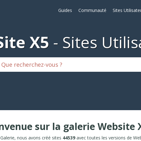
Guides
Communauté
Sites Utilisate
ite X5
Sites Utili
nvenue sur la galerie Website 
 Galerie, nous avons créé sites
44539
avec toutes les versions de Web