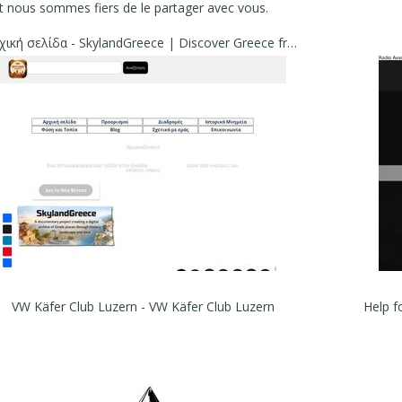
et nous sommes fiers de le partager avec vous.
Αρχική σελίδα - SkylandGreece | Discover Greece from Above
VW Käfer Club Luzern - VW Käfer Club Luzern