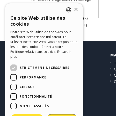
(323)
×
Mécanique (130)
Ce site Web utilise des
Ecologie et thermodynamique (72)
ENGLISH
cookies
Papier, impression et Chimie (61)
ITALIAN
Web Agency (58)
Notre site Web utilise des cookies pour
améliorer l'expérience utilisateur. En
GERMAN
utilisant notre site Web, vous acceptez tous
SPANISH
les cookies conformément à notre
Politique relative aux cookies.
En savoir
HELP CENTER
MA
PORTUGUESE
plus
Guides
T
POLISH
STRICTEMENT NÉCESSAIRES
Communauté
O
RUSSIAN
Sites Utilisateurs
C
PERFORMANCE
O
FRENCH
CIBLAGE
FONCTIONNALITÉ
NON CLASSIFIÉS