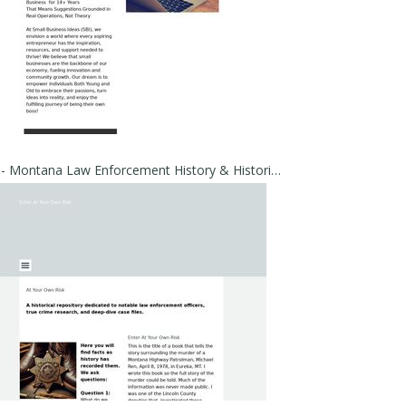
Home - Montana Law Enforcement History & Historical Cold Cases | East of the Mountains