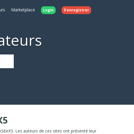
urs
Marketplace
Login
S'enregistrer
sateurs
X5
SiteX5. Les auteurs de ces sites ont présenté leur