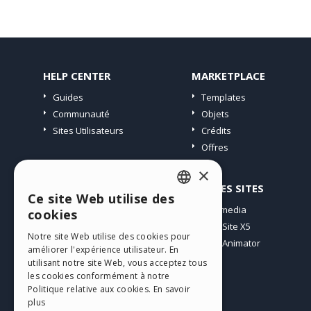
HELP CENTER
MARKETPLACE
Guides
Templates
Communauté
Objets
Sites Utilisateurs
Crédits
Offres
×
PROFIL
AUTRES SITES
Ce site Web utilise des
ENGLISH
Mes Messages
Incomedia
cookies
Mes Licences
WebSite X5
ITALIAN
Notre site Web utilise des cookies pour
Télécharger
WebAnimator
améliorer l'expérience utilisateur. En
GERMAN
Espace Web
utilisant notre site Web, vous acceptez tous
SPANISH
les cookies conformément à notre
Mes Crédits
Politique relative aux cookies.
En savoir
PORTUGUESE
plus