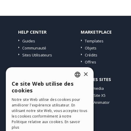
HELP CENTER
MARKETPLACE
Guides
Templates
Communauté
Objets
Sites Utilisateurs
Crédits
Offres
×
PROFIL
AUTRES SITES
Ce site Web utilise des
ENGLISH
Mes Messages
Incomedia
cookies
Mes Licences
WebSite X5
ITALIAN
Notre site Web utilise des cookies pour
Télécharger
WebAnimator
améliorer l'expérience utilisateur. En
GERMAN
Espace Web
utilisant notre site Web, vous acceptez tous
SPANISH
les cookies conformément à notre
Mes Crédits
Politique relative aux cookies.
En savoir
PORTUGUESE
plus