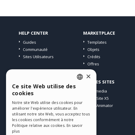
HELP CENTER
MARKETPLACE
Guides
Templates
Communauté
Objets
Sites Utilisateurs
Crédits
Offres
×
PROFIL
AUTRES SITES
Ce site Web utilise des
ENGLISH
Mes Messages
Incomedia
cookies
Mes Licences
WebSite X5
ITALIAN
Notre site Web utilise des cookies pour
Télécharger
WebAnimator
améliorer l'expérience utilisateur. En
GERMAN
Espace Web
utilisant notre site Web, vous acceptez tous
SPANISH
les cookies conformément à notre
Mes Crédits
Politique relative aux cookies.
En savoir
PORTUGUESE
plus