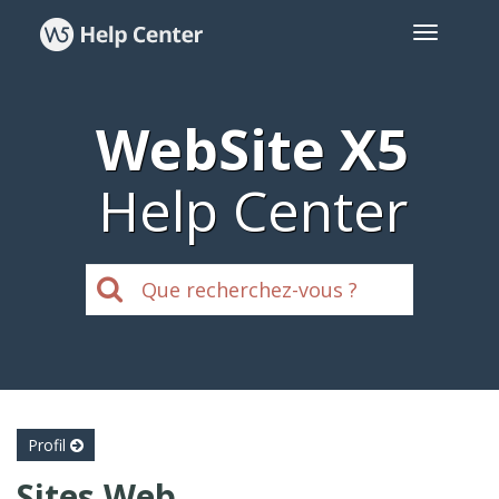
WebSite X5
Help Center
Profil
Sites Web