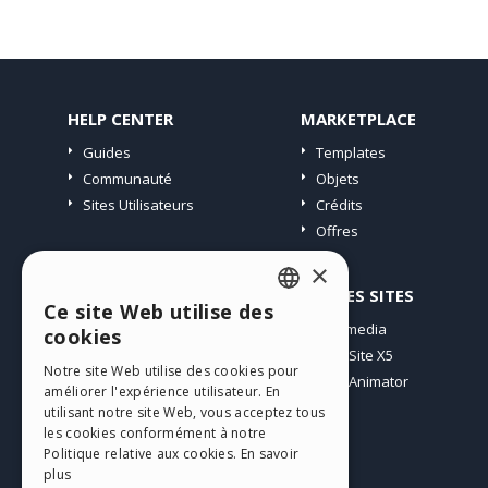
HELP CENTER
MARKETPLACE
Guides
Templates
Communauté
Objets
Sites Utilisateurs
Crédits
Offres
×
PROFIL
AUTRES SITES
Ce site Web utilise des
ENGLISH
Mes Messages
Incomedia
cookies
Mes Licences
WebSite X5
ITALIAN
Notre site Web utilise des cookies pour
Télécharger
WebAnimator
améliorer l'expérience utilisateur. En
GERMAN
Espace Web
utilisant notre site Web, vous acceptez tous
SPANISH
les cookies conformément à notre
Mes Crédits
Politique relative aux cookies.
En savoir
PORTUGUESE
plus