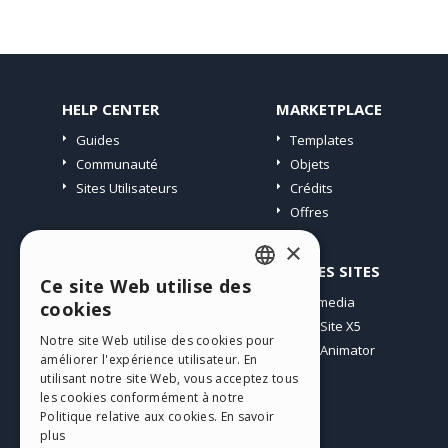
HELP CENTER
MARKETPLACE
Guides
Templates
Communauté
Objets
Sites Utilisateurs
Crédits
Offres
×
PROFIL
AUTRES SITES
Ce site Web utilise des
ENGLISH
Mes Messages
Incomedia
cookies
Mes Licences
WebSite X5
ITALIAN
Notre site Web utilise des cookies pour
Télécharger
WebAnimator
améliorer l'expérience utilisateur. En
GERMAN
Espace Web
utilisant notre site Web, vous acceptez tous
SPANISH
les cookies conformément à notre
Mes Crédits
Politique relative aux cookies.
En savoir
PORTUGUESE
plus