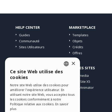
HELP CENTER
MARKETPLACE
Guides
Templates
Communauté
Objets
Sites Utilisateurs
Crédits
Offres
×
PROFIL
AUTRES SITES
Ce site Web utilise des
ENGLISH
Mes Messages
Incomedia
cookies
Mes Licences
WebSite X5
ITALIAN
Notre site Web utilise des cookies pour
Télécharger
WebAnimator
améliorer l'expérience utilisateur. En
GERMAN
Espace Web
utilisant notre site Web, vous acceptez tous
SPANISH
les cookies conformément à notre
Mes Crédits
Politique relative aux cookies.
En savoir
PORTUGUESE
plus