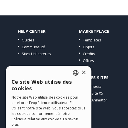
HELP CENTER
MARKETPLACE
Guides
Templates
Communauté
Objets
Sites Utilisateurs
Crédits
Offres
×
PROFIL
AUTRES SITES
Ce site Web utilise des
ENGLISH
Mes Messages
Incomedia
cookies
Mes Licences
WebSite X5
ITALIAN
Notre site Web utilise des cookies pour
Télécharger
WebAnimator
améliorer l'expérience utilisateur. En
GERMAN
Espace Web
utilisant notre site Web, vous acceptez tous
SPANISH
les cookies conformément à notre
Mes Crédits
Politique relative aux cookies.
En savoir
PORTUGUESE
plus