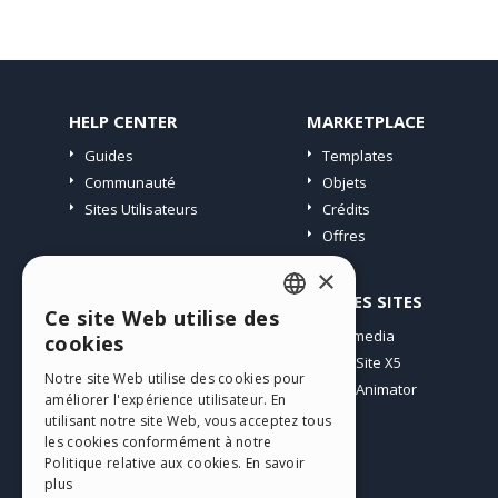
HELP CENTER
MARKETPLACE
Guides
Templates
Communauté
Objets
Sites Utilisateurs
Crédits
Offres
×
PROFIL
AUTRES SITES
Ce site Web utilise des
ENGLISH
Mes Messages
Incomedia
cookies
Mes Licences
WebSite X5
ITALIAN
Notre site Web utilise des cookies pour
Télécharger
WebAnimator
améliorer l'expérience utilisateur. En
GERMAN
Espace Web
utilisant notre site Web, vous acceptez tous
SPANISH
les cookies conformément à notre
Mes Crédits
Politique relative aux cookies.
En savoir
PORTUGUESE
plus