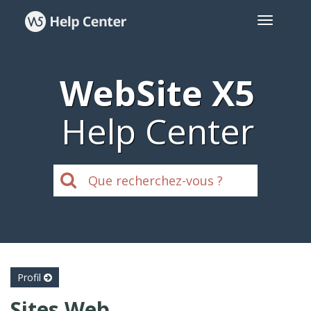
WebSite X5
Help Center
Profil
Sites Web