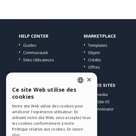
HELP CENTER
MARKETPLACE
Guides
Templates
Communauté
Objets
Sites Utilisateurs
Crédits
Offres
×
PROFIL
AUTRES SITES
Ce site Web utilise des
ENGLISH
Mes Messages
Incomedia
cookies
Mes Licences
WebSite X5
ITALIAN
Notre site Web utilise des cookies pour
Télécharger
WebAnimator
améliorer l'expérience utilisateur. En
GERMAN
Espace Web
utilisant notre site Web, vous acceptez tous
SPANISH
les cookies conformément à notre
Mes Crédits
Politique relative aux cookies.
En savoir
PORTUGUESE
plus