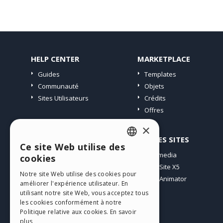
HELP CENTER
MARKETPLACE
Guides
Templates
Communauté
Objets
Sites Utilisateurs
Crédits
Offres
×
PROFIL
AUTRES SITES
Ce site Web utilise des
ENGLISH
Mes Messages
Incomedia
cookies
Mes Licences
WebSite X5
ITALIAN
Notre site Web utilise des cookies pour
Télécharger
WebAnimator
améliorer l'expérience utilisateur. En
GERMAN
Espace Web
utilisant notre site Web, vous acceptez tous
SPANISH
les cookies conformément à notre
Mes Crédits
Politique relative aux cookies.
En savoir
PORTUGUESE
plus