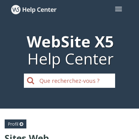
WebSite X5
Help Center
Profil
Sites Web