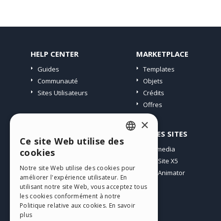
HELP CENTER
MARKETPLACE
Guides
Templates
Communauté
Objets
Sites Utilisateurs
Crédits
Offres
×
PROFIL
AUTRES SITES
Ce site Web utilise des
ENGLISH
Mes Messages
Incomedia
cookies
Mes Licences
WebSite X5
ITALIAN
Notre site Web utilise des cookies pour
Télécharger
WebAnimator
améliorer l'expérience utilisateur. En
GERMAN
Espace Web
utilisant notre site Web, vous acceptez tous
SPANISH
les cookies conformément à notre
Mes Crédits
Politique relative aux cookies.
En savoir
PORTUGUESE
plus