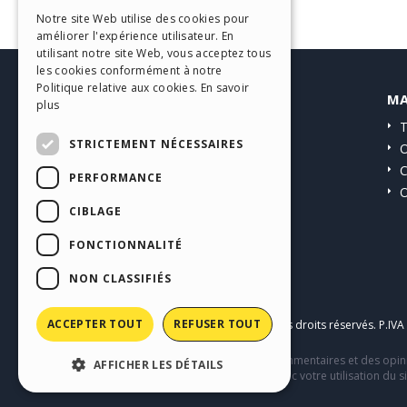
ITALIAN
Notre site Web utilise des cookies pour
améliorer l'expérience utilisateur. En
GERMAN
utilisant notre site Web, vous acceptez tous
SPANISH
les cookies conformément à notre
Politique relative aux cookies.
En savoir
HELP CENTER
MA
PORTUGUESE
plus
Guides
T
POLISH
STRICTEMENT NÉCESSAIRES
Communauté
O
RUSSIAN
Sites Utilisateurs
C
PERFORMANCE
O
FRENCH
CIBLAGE
FONCTIONNALITÉ
NON CLASSIFIÉS
ACCEPTER TOUT
REFUSER TOUT
Copyright © 2026
Incomedia s.r.l.
Tous droits réservés. P.IV
Ce site contient des contenus, des commentaires et des opini
AFFICHER LES DÉTAILS
comportement de tiers en relation avec votre utilisation du si