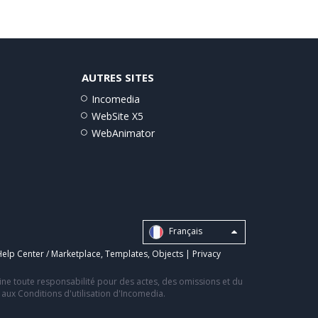
AUTRES SITES
Incomedia
WebSite X5
WebAnimator
Français
elp Center / Marketplace
,
Templates
,
Objects
|
Privacy
line toute responsabilité pour des actes, des omissions et du
s aux Conditions d'utilisation d'Incomedia.