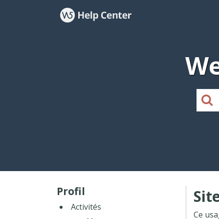
We
Profil
Sit
Activités
Ce usa