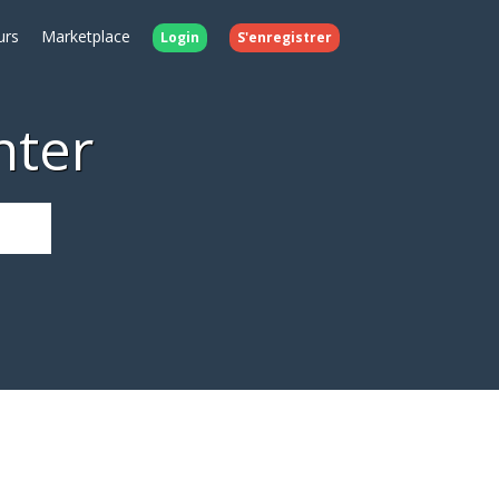
urs
Marketplace
Login
S'enregistrer
nter