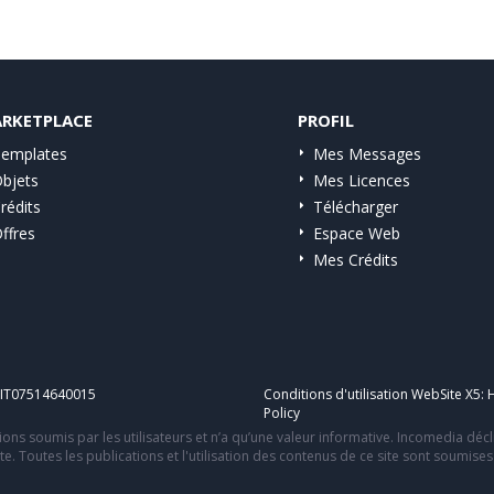
RKETPLACE
PROFIL
emplates
Mes Messages
bjets
Mes Licences
rédits
Télécharger
ffres
Espace Web
Mes Crédits
A IT07514640015
Conditions d'utilisation WebSite X5:
H
Policy
ons soumis par les utilisateurs et n’a qu’une valeur informative. Incomedia déc
te. Toutes les publications et l'utilisation des contenus de ce site sont soumise