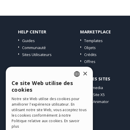
HELP CENTER
MARKETPLACE
Guides
Templates
Communauté
Objets
Sites Utilisateurs
Crédits
Offres
×
PROFIL
AUTRES SITES
Ce site Web utilise des
ENGLISH
Mes Messages
Incomedia
cookies
Mes Licences
WebSite X5
ITALIAN
Notre site Web utilise des cookies pour
Télécharger
WebAnimator
améliorer l'expérience utilisateur. En
GERMAN
Espace Web
utilisant notre site Web, vous acceptez tous
SPANISH
les cookies conformément à notre
Mes Crédits
Politique relative aux cookies.
En savoir
PORTUGUESE
plus