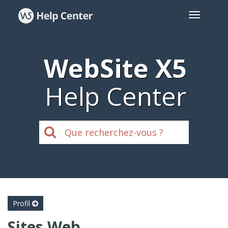
WebSite X5
Help Center
Profil
Sites Web