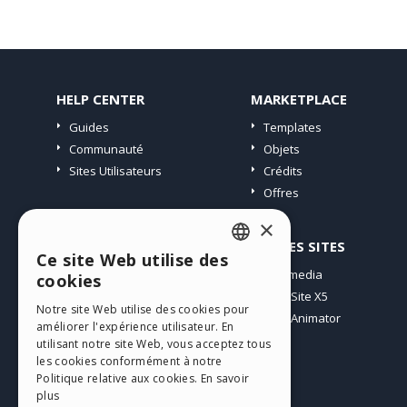
HELP CENTER
MARKETPLACE
Guides
Templates
Communauté
Objets
Sites Utilisateurs
Crédits
Offres
×
PROFIL
AUTRES SITES
Ce site Web utilise des
ENGLISH
Mes Messages
Incomedia
cookies
Mes Licences
WebSite X5
ITALIAN
Notre site Web utilise des cookies pour
Télécharger
WebAnimator
améliorer l'expérience utilisateur. En
GERMAN
Espace Web
utilisant notre site Web, vous acceptez tous
SPANISH
les cookies conformément à notre
Mes Crédits
Politique relative aux cookies.
En savoir
PORTUGUESE
plus