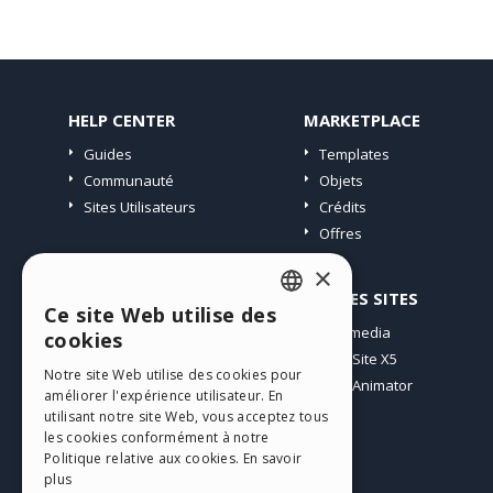
HELP CENTER
MARKETPLACE
Guides
Templates
Communauté
Objets
Sites Utilisateurs
Crédits
Offres
×
PROFIL
AUTRES SITES
Ce site Web utilise des
ENGLISH
Mes Messages
Incomedia
cookies
Mes Licences
WebSite X5
ITALIAN
Notre site Web utilise des cookies pour
Télécharger
WebAnimator
améliorer l'expérience utilisateur. En
GERMAN
Espace Web
utilisant notre site Web, vous acceptez tous
SPANISH
les cookies conformément à notre
Mes Crédits
Politique relative aux cookies.
En savoir
PORTUGUESE
plus