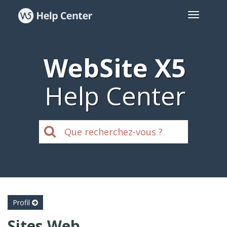
WebSite X5
Help Center
Profil
Sites Web