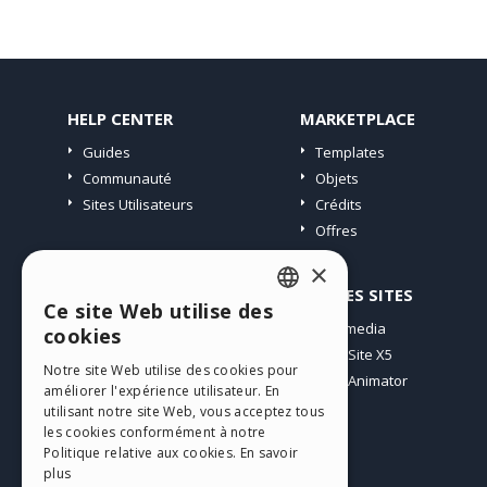
HELP CENTER
MARKETPLACE
Guides
Templates
Communauté
Objets
Sites Utilisateurs
Crédits
Offres
×
PROFIL
AUTRES SITES
Ce site Web utilise des
ENGLISH
Mes Messages
Incomedia
cookies
Mes Licences
WebSite X5
ITALIAN
Notre site Web utilise des cookies pour
Télécharger
WebAnimator
améliorer l'expérience utilisateur. En
GERMAN
Espace Web
utilisant notre site Web, vous acceptez tous
SPANISH
les cookies conformément à notre
Mes Crédits
Politique relative aux cookies.
En savoir
PORTUGUESE
plus