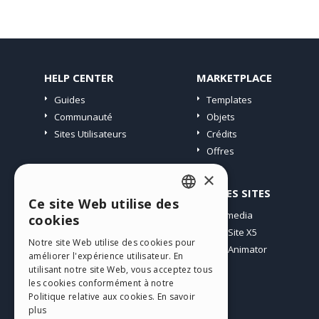
HELP CENTER
MARKETPLACE
Guides
Templates
Communauté
Objets
Sites Utilisateurs
Crédits
Offres
×
PROFIL
AUTRES SITES
Ce site Web utilise des
ENGLISH
Mes Messages
Incomedia
cookies
Mes Licences
WebSite X5
ITALIAN
Notre site Web utilise des cookies pour
Télécharger
WebAnimator
améliorer l'expérience utilisateur. En
GERMAN
Espace Web
utilisant notre site Web, vous acceptez tous
SPANISH
les cookies conformément à notre
Mes Crédits
Politique relative aux cookies.
En savoir
PORTUGUESE
plus