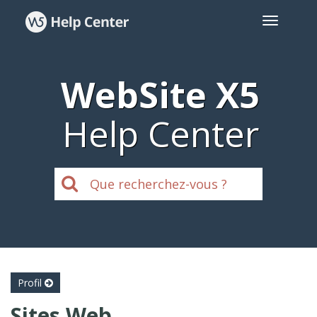
WebSite X5
Help Center
Profil
Sites Web