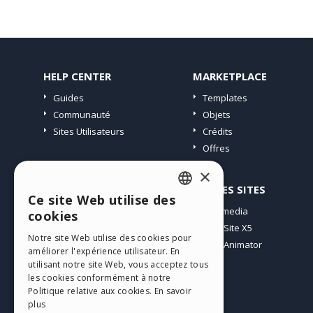
HELP CENTER
MARKETPLACE
Guides
Templates
Communauté
Objets
Sites Utilisateurs
Crédits
Offres
×
PROFIL
AUTRES SITES
Ce site Web utilise des
ENGLISH
Mes Messages
Incomedia
cookies
Mes Licences
WebSite X5
ITALIAN
Notre site Web utilise des cookies pour
Télécharger
WebAnimator
améliorer l'expérience utilisateur. En
GERMAN
Espace Web
utilisant notre site Web, vous acceptez tous
SPANISH
les cookies conformément à notre
Mes Crédits
Politique relative aux cookies.
En savoir
PORTUGUESE
plus