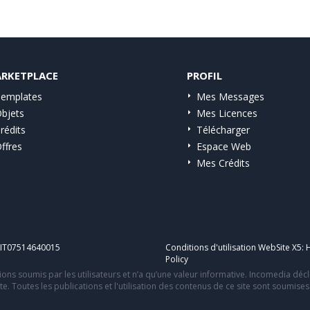
RKETPLACE
PROFIL
emplates
Mes Messages
bjets
Mes Licences
rédits
Télécharger
ffres
Espace Web
Mes Crédits
A IT07514640015
Conditions d'utilisation WebSite X5:
H
Policy
ons soumis par les utilisateurs et n’a qu’une valeur informative. Incomedia déc
te. Toutes les publications et l'utilisation des contenus de ce site sont soumise