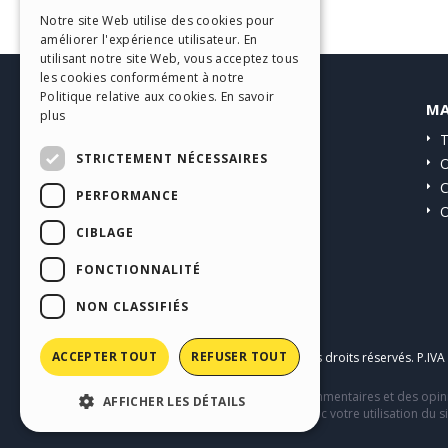
ITALIAN
Notre site Web utilise des cookies pour
améliorer l'expérience utilisateur. En
GERMAN
utilisant notre site Web, vous acceptez tous
SPANISH
les cookies conformément à notre
Politique relative aux cookies.
En savoir
HELP CENTER
MA
PORTUGUESE
plus
Guides
T
POLISH
STRICTEMENT NÉCESSAIRES
Communauté
O
RUSSIAN
Sites Utilisateurs
C
PERFORMANCE
O
FRENCH
CIBLAGE
FONCTIONNALITÉ
NON CLASSIFIÉS
ACCEPTER TOUT
REFUSER TOUT
Copyright © 2026
Incomedia s.r.l.
Tous droits réservés. P.IV
Ce site contient des contenus, des commentaires et des opini
AFFICHER LES DÉTAILS
comportement de tiers en relation avec votre utilisation du si