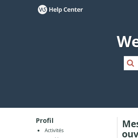
We
Profil
Me
Activités
ouv