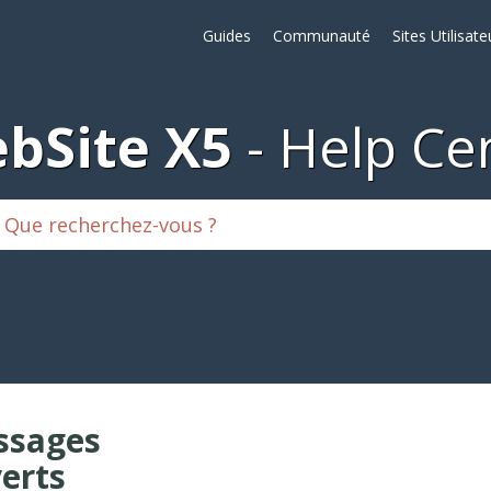
Guides
Communauté
Sites Utilisate
bSite X5
Help Ce
ssages
erts