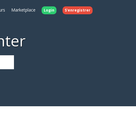
urs
Marketplace
Login
S'enregistrer
nter