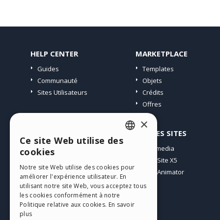
HELP CENTER
MARKETPLACE
Guides
Templates
Communauté
Objets
Sites Utilisateurs
Crédits
Offres
×
PROFIL
AUTRES SITES
Ce site Web utilise des
ENGLISH
Mes Messages
Incomedia
cookies
Mes Licences
WebSite X5
ITALIAN
Notre site Web utilise des cookies pour
Télécharger
WebAnimator
améliorer l'expérience utilisateur. En
GERMAN
Espace Web
utilisant notre site Web, vous acceptez tous
SPANISH
les cookies conformément à notre
Mes Crédits
Politique relative aux cookies.
En savoir
PORTUGUESE
plus