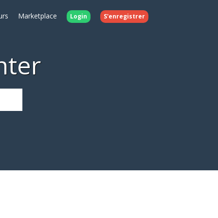
urs
Marketplace
Login
S'enregistrer
nter