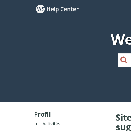
We
Profil
Sit
Activités
sug