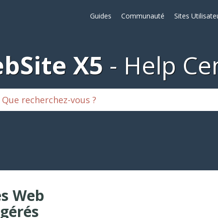
Guides
Communauté
Sites Utilisate
bSite X5
Help Ce
es Web
gérés