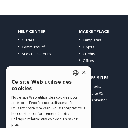
HELP CENTER
MARKETPLACE
Guides
Templates
Communauté
Objets
Sites Utilisateurs
Crédits
Offres
×
PROFIL
AUTRES SITES
Ce site Web utilise des
ENGLISH
Mes Messages
Incomedia
cookies
Mes Licences
WebSite X5
ITALIAN
Notre site Web utilise des cookies pour
Télécharger
WebAnimator
améliorer l'expérience utilisateur. En
GERMAN
Espace Web
utilisant notre site Web, vous acceptez tous
SPANISH
les cookies conformément à notre
Mes Crédits
Politique relative aux cookies.
En savoir
PORTUGUESE
plus