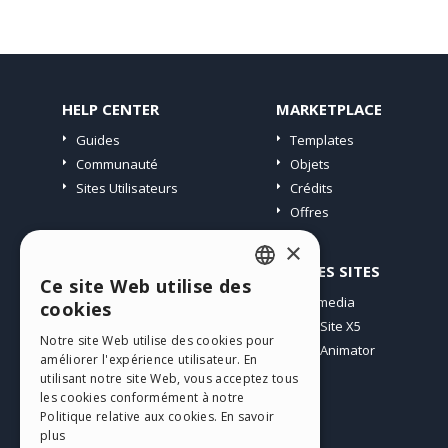
HELP CENTER
MARKETPLACE
Guides
Templates
Communauté
Objets
Sites Utilisateurs
Crédits
Offres
×
PROFIL
AUTRES SITES
Ce site Web utilise des
ENGLISH
Mes Messages
Incomedia
cookies
Mes Licences
WebSite X5
ITALIAN
Notre site Web utilise des cookies pour
Télécharger
WebAnimator
améliorer l'expérience utilisateur. En
GERMAN
Espace Web
utilisant notre site Web, vous acceptez tous
SPANISH
les cookies conformément à notre
Mes Crédits
Politique relative aux cookies.
En savoir
PORTUGUESE
plus