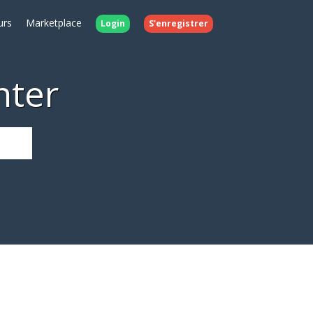
urs
Marketplace
Login
S'enregistrer
nter