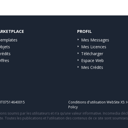
RKETPLACE
PROFIL
emplates
Mes Messages
bjets
Mes Licences
rédits
Télécharger
ffres
Espace Web
Mes Crédits
A IT07514640015
Conditions d'utilisation WebSite X5:
H
Policy
ons soumis par les utilisateurs et n’a qu’une valeur informative. Incomedia déc
te. Toutes les publications et l'utilisation des contenus de ce site sont soumise