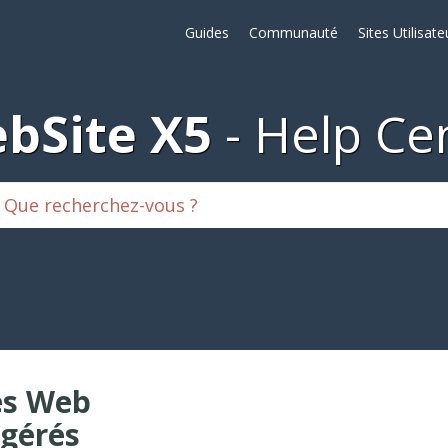
Guides
Communauté
Sites Utilisate
bSite X5
Help Ce
es Web
gérés