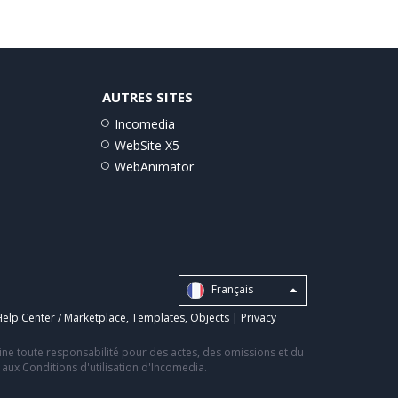
AUTRES SITES
Incomedia
WebSite X5
WebAnimator
Français
elp Center / Marketplace
,
Templates
,
Objects
|
Privacy
line toute responsabilité pour des actes, des omissions et du
s aux Conditions d'utilisation d'Incomedia.