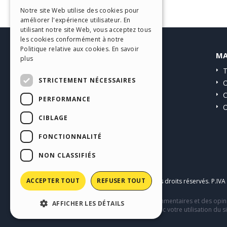
ITALIAN
Notre site Web utilise des cookies pour
améliorer l'expérience utilisateur. En
GERMAN
utilisant notre site Web, vous acceptez tous
SPANISH
les cookies conformément à notre
Politique relative aux cookies.
En savoir
HELP CENTER
MA
PORTUGUESE
plus
Guides
T
POLISH
STRICTEMENT NÉCESSAIRES
Communauté
O
RUSSIAN
Sites Utilisateurs
C
PERFORMANCE
O
FRENCH
CIBLAGE
FONCTIONNALITÉ
NON CLASSIFIÉS
ACCEPTER TOUT
REFUSER TOUT
Copyright © 2026
Incomedia s.r.l.
Tous droits réservés. P.IV
Ce site contient des contenus, des commentaires et des opini
AFFICHER LES DÉTAILS
comportement de tiers en relation avec votre utilisation du si