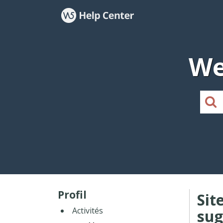
We
Profil
Sit
Activités
sug