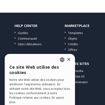
HELP CENTER
MARKETPLACE
Guides
Templates
Communauté
Objets
Sites Utilisateurs
Crédits
Offres
×
PROFIL
AUTRES SITES
Ce site Web utilise des
ENGLISH
Mes Messages
Incomedia
cookies
Mes Licences
WebSite X5
ITALIAN
Notre site Web utilise des cookies pour
Télécharger
WebAnimator
améliorer l'expérience utilisateur. En
GERMAN
Espace Web
utilisant notre site Web, vous acceptez tous
SPANISH
les cookies conformément à notre
Mes Crédits
Politique relative aux cookies.
En savoir
PORTUGUESE
plus