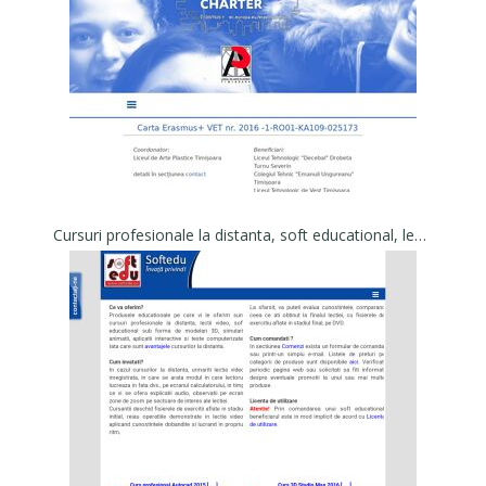
Cursuri profesionale la distanta, soft educational, lectii video, curs Autocad, curs Adobe Photoshop, curs web design, curs Dreamweaver CC, curs Illustrator, curs 3D Studio Max, curs Lightroom, Corel - Soft EDU