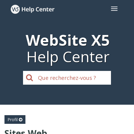
WebSite X5
Help Center
Profil
Sites Web