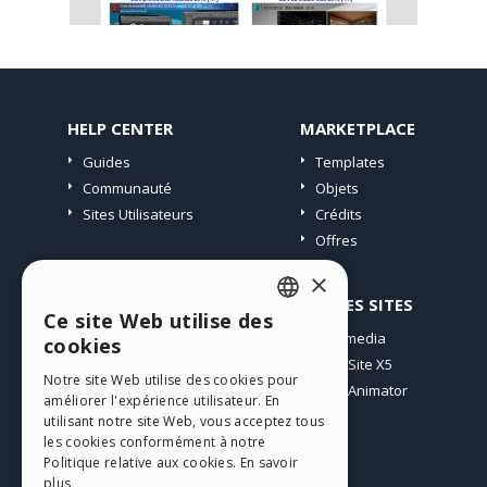
HELP CENTER
MARKETPLACE
Guides
Templates
Communauté
Objets
Sites Utilisateurs
Crédits
Offres
×
PROFIL
AUTRES SITES
Ce site Web utilise des
ENGLISH
Mes Messages
Incomedia
cookies
Mes Licences
WebSite X5
ITALIAN
Notre site Web utilise des cookies pour
Télécharger
WebAnimator
améliorer l'expérience utilisateur. En
GERMAN
Espace Web
utilisant notre site Web, vous acceptez tous
SPANISH
les cookies conformément à notre
Mes Crédits
Politique relative aux cookies.
En savoir
PORTUGUESE
plus