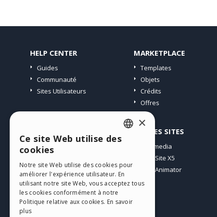
HELP CENTER
MARKETPLACE
Guides
Templates
Communauté
Objets
Sites Utilisateurs
Crédits
Offres
×
PROFIL
AUTRES SITES
Ce site Web utilise des
ENGLISH
Mes Messages
Incomedia
cookies
Mes Licences
WebSite X5
ITALIAN
Notre site Web utilise des cookies pour
Télécharger
WebAnimator
améliorer l'expérience utilisateur. En
GERMAN
Espace Web
utilisant notre site Web, vous acceptez tous
SPANISH
les cookies conformément à notre
Mes Crédits
Politique relative aux cookies.
En savoir
PORTUGUESE
plus