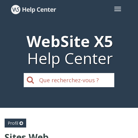
WebSite X5
Help Center
Profil
Sites Web