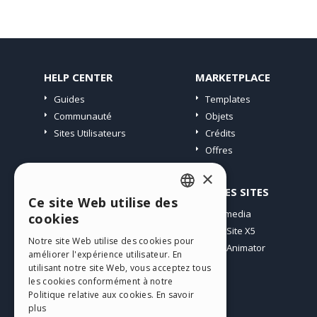
HELP CENTER
MARKETPLACE
Guides
Templates
Communauté
Objets
Sites Utilisateurs
Crédits
Offres
×
PROFIL
AUTRES SITES
Ce site Web utilise des
ENGLISH
Mes Messages
Incomedia
cookies
Mes Licences
WebSite X5
ITALIAN
Notre site Web utilise des cookies pour
Télécharger
WebAnimator
améliorer l'expérience utilisateur. En
GERMAN
Espace Web
utilisant notre site Web, vous acceptez tous
SPANISH
les cookies conformément à notre
Mes Crédits
Politique relative aux cookies.
En savoir
PORTUGUESE
plus