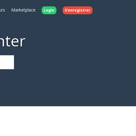
urs
Marketplace
Login
S'enregistrer
nter