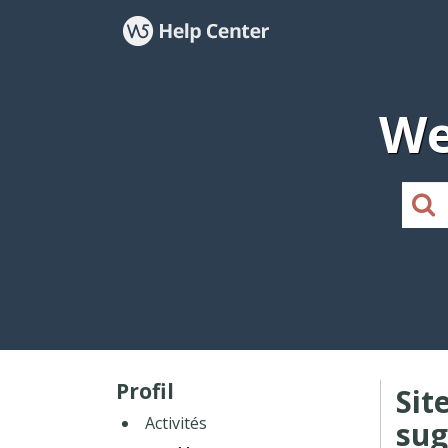
We
Profil
Sit
Activités
sug