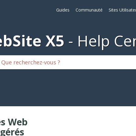
Guides
Communauté
Sites Utilisate
bSite X5
Help Ce
es Web
gérés