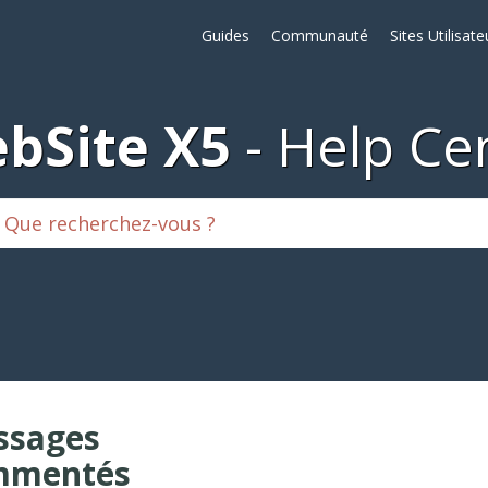
Guides
Communauté
Sites Utilisate
bSite X5
Help Ce
ssages
mmentés