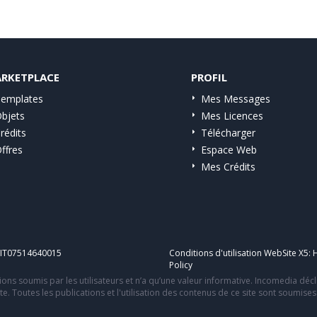
RKETPLACE
PROFIL
emplates
Mes Messages
bjets
Mes Licences
rédits
Télécharger
ffres
Espace Web
Mes Crédits
A IT07514640015
Conditions d'utilisation WebSite X5:
H
Policy
ons soumis par les utilisateurs et n’a qu’une valeur informative. Incomedia déc
te. Toutes les publications et l'utilisation des contenus de ce site sont soumise