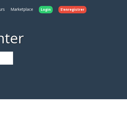
urs
Marketplace
Login
S'enregistrer
nter