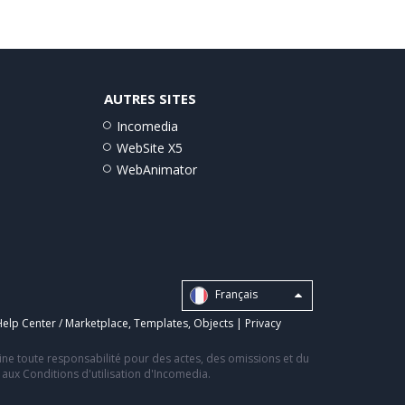
AUTRES SITES
Incomedia
WebSite X5
WebAnimator
Français
elp Center / Marketplace
,
Templates
,
Objects
|
Privacy
line toute responsabilité pour des actes, des omissions et du
s aux Conditions d'utilisation d'Incomedia.