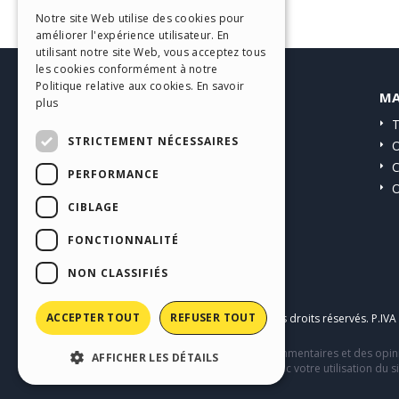
ITALIAN
Notre site Web utilise des cookies pour
améliorer l'expérience utilisateur. En
GERMAN
utilisant notre site Web, vous acceptez tous
SPANISH
les cookies conformément à notre
Politique relative aux cookies.
En savoir
HELP CENTER
MA
PORTUGUESE
plus
Guides
T
POLISH
STRICTEMENT NÉCESSAIRES
Communauté
O
RUSSIAN
Sites Utilisateurs
C
PERFORMANCE
O
FRENCH
CIBLAGE
FONCTIONNALITÉ
NON CLASSIFIÉS
ACCEPTER TOUT
REFUSER TOUT
Copyright © 2026
Incomedia s.r.l.
Tous droits réservés. P.IV
Ce site contient des contenus, des commentaires et des opini
AFFICHER LES DÉTAILS
comportement de tiers en relation avec votre utilisation du si