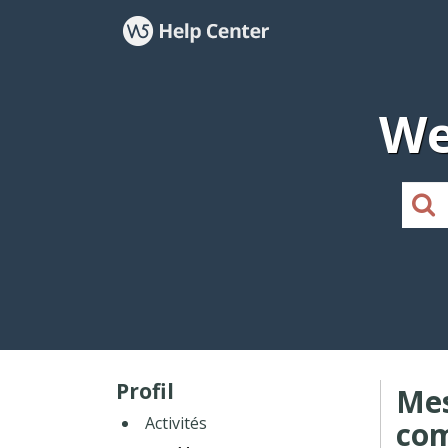
We
Profil
Me
Activités
co