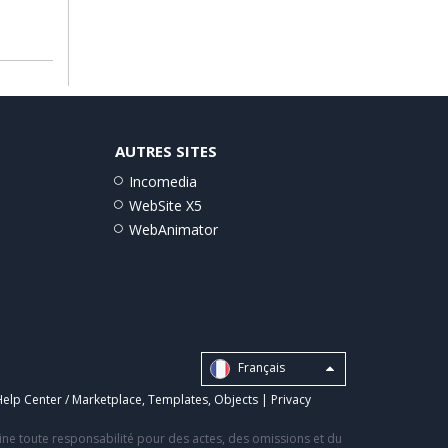
AUTRES SITES
Incomedia
WebSite X5
WebAnimator
Français
elp Center / Marketplace
,
Templates
,
Objects
|
Privacy
line toute responsabilité pour des actes, des omissions et du