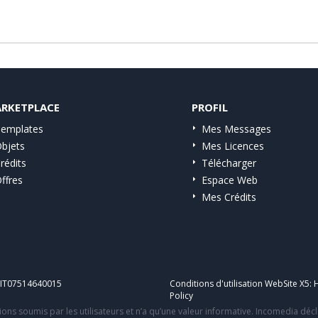
RKETPLACE
PROFIL
emplates
Mes Messages
bjets
Mes Licences
rédits
Télécharger
ffres
Espace Web
Mes Crédits
A IT07514640015
Conditions d'utilisation WebSite X5:
H
Policy
ons soumis par les utilisateurs et n’a qu’une valeur informative. Incomedia déc