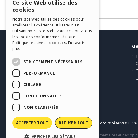
Ce site Web utilise des
ENGLISH
cookies
Pas de commentaires
ITALIAN
Notre site Web utilise des cookies pour
améliorer l'expérience utilisateur. En
GERMAN
utilisant notre site Web, vous acceptez tous
SPANISH
les cookies conformément à notre
Politique relative aux cookies.
En savoir
HELP CENTER
MA
PORTUGUESE
plus
Guides
T
POLISH
STRICTEMENT NÉCESSAIRES
Communauté
O
RUSSIAN
Sites Utilisateurs
C
PERFORMANCE
O
FRENCH
CIBLAGE
FONCTIONNALITÉ
NON CLASSIFIÉS
ACCEPTER TOUT
REFUSER TOUT
Copyright © 2026
Incomedia s.r.l.
Tous droits réservés. P.IV
Ce site contient des contenus, des commentaires et des opini
AFFICHER LES DÉTAILS