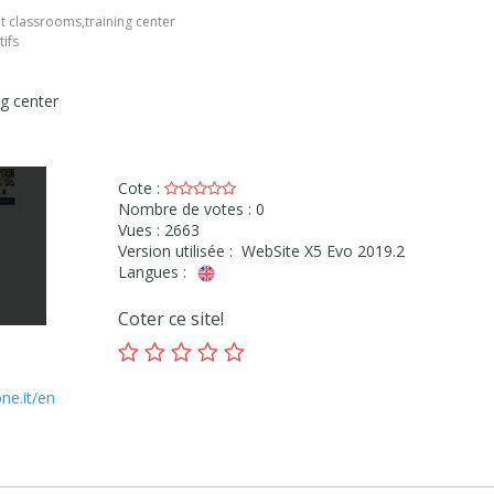
nt classrooms
,
training center
tifs
ng center
Cote :
Nombre de votes : 0
Vues : 2663
Version utilisée : WebSite X5 Evo 2019.2
Langues :
Coter ce site!
ne.it/en