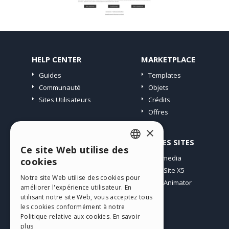
HELP CENTER
MARKETPLACE
Guides
Templates
Communauté
Objets
Sites Utilisateurs
Crédits
Offres
×
PROFIL
AUTRES SITES
Ce site Web utilise des
ENGLISH
Mes Messages
Incomedia
cookies
Mes Licences
WebSite X5
ITALIAN
Notre site Web utilise des cookies pour
Télécharger
WebAnimator
améliorer l'expérience utilisateur. En
GERMAN
Espace Web
utilisant notre site Web, vous acceptez tous
SPANISH
Mes Crédits
les cookies conformément à notre
Politique relative aux cookies.
En savoir
PORTUGUESE
plus