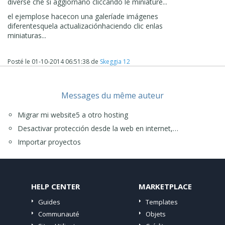
diverse che si aggiornano cliccando le miniature...
el ejemplo
se hace
con una galería
de imágenes
diferentes
que
la actualización
haciendo clic en
las
miniaturas
...
Posté le
01-10-2014 06:51:38
de
Skeggia 12
Messages du même auteur
Migrar mi website5 a otro hosting
Desactivar protección desde la web en internet,…
Importar proyectos
HELP CENTER
MARKETPLACE
Guides
Templates
Communauté
Objets