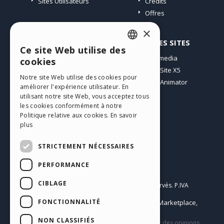
Sites Utilisateurs
Crédits
Offres
×
PROFIL
AUTRES SITES
Ce site Web utilise des
ENGLISH
Mes Messages
Incomedia
cookies
Mes Licences
WebSite X5
ITALIAN
Notre site Web utilise des cookies pour
Télécharger
WebAnimator
améliorer l'expérience utilisateur. En
GERMAN
Espace Web
utilisant notre site Web, vous acceptez tous
SPANISH
Mes Crédits
les cookies conformément à notre
Politique relative aux cookies.
En savoir
PORTUGUESE
plus
POLISH
STRICTEMENT NÉCESSAIRES
RUSSIAN
PERFORMANCE
Français
FRENCH
CIBLAGE
Incomedia s.r.l.
Copyright © 2026
Tous droits réservés. P.IVA
IT07514640015
FONCTIONNALITÉ
Help Center / Marketplace
Conditions d'utilisation WebSite X5:
,
Templates
Objects
Privacy Policy
,
|
NON CLASSIFIÉS
Ce site contient des contenus, des commentaires et des opinions