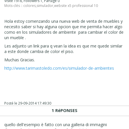
Visité 1918, Followers 1, Partagé 0
Mots-clés ::
colores
,
simulador
,
website x5 professional 10
Hola estoy comenzando una nueva web de venta de muebles y
necesito saber si hay alguna opcion que me permita hacer algo
como en los simuladores de ambiente para cambiar el color de
un mueble .
Les adjunto un link para q vean la idea es que me quede similar
a este donde cambia de color el piso.
Muchas Gracias.
http://www.tarimastoledo.com/es/simulador-de-ambientes
Posté le
29-09-2014 17:49:30
1 RéPONSES
quello dell'esempio è fatto con una galleria di immagini